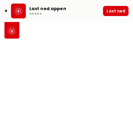
Last ned appen
Last ned
✖
⭐⭐⭐⭐⭐