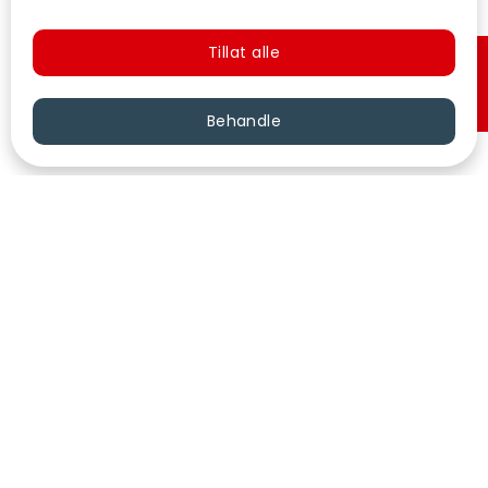
Tillat alle
Hurtigkjøp
Behandle
VÅRE KINOER
KONTAKT
KUNDESERVICE
FØLG OSS