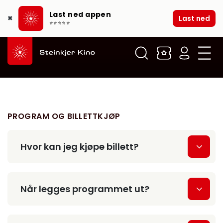
Last ned appen
Last ned
✖
⭐⭐⭐⭐⭐
PROGRAM OG BILLETTKJØP
Hvor kan jeg kjøpe billett?
Når legges programmet ut?