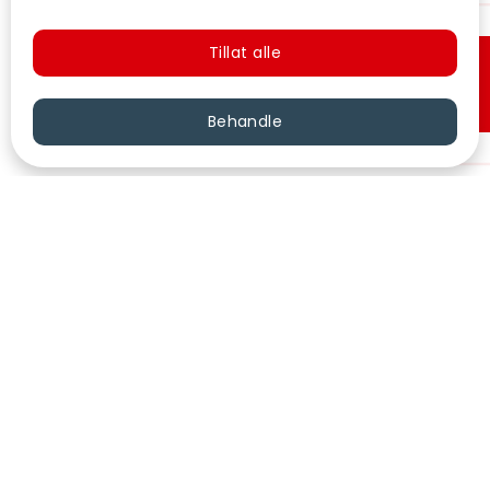
Tillat alle
Hurtigkjøp
Behandle
VÅRE KINOER
KONTAKT
KUNDESERVICE
FØLG OSS