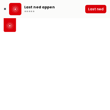
Last ned appen
Last ned
✖
⭐⭐⭐⭐⭐