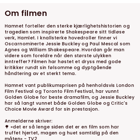
Om filmen
Hamnet forteller den sterke kjærlighetshistorien og
tragedien som inspirerte Shakespeare sitt tidløse
verk, Hamlet. I knallsterke hovedroller finner vi
Oscarnominerte Jessie Buckley og Paul Mescal som
Agnes og William Shakespeare. Hvordan går man
videre som foreldre når den største ulykken
inntreffer? Filmen har høstet et dryss med gode
kritikker rundt sin følsomme og dyptgående
håndtering av et sterkt tema.
Hamnet vant publikumsprisen på henholdsvis London
Film Festival og Toronto Film Festival, har vunnt
Golden Globe for beste dramafilm, og Jessie Buckley
har så langt vunnet både Golden Globe og Critic's
Choice Movie Award for sin prestasjon.
Anmelderne skriver:
🌳 «det er så lenge siden det er en film som har
truffet hjertet, magen og huet samtidig på den
måten» - TV2