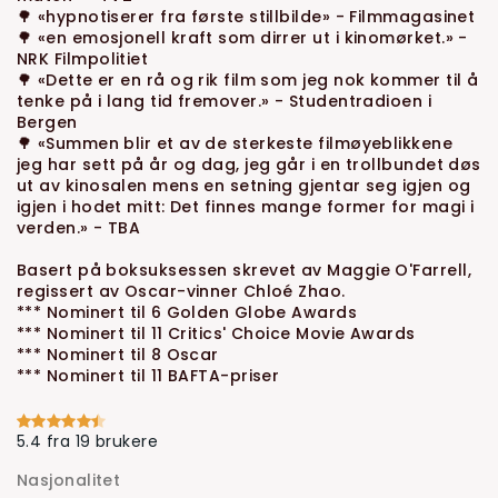
🌳 «hypnotiserer fra første stillbilde» - Filmmagasinet
🌳 «en emosjonell kraft som dirrer ut i kinomørket.» -
NRK Filmpolitiet
🌳 «Dette er en rå og rik film som jeg nok kommer til å
tenke på i lang tid fremover.» - Studentradioen i
Bergen
🌳 «Summen blir et av de sterkeste filmøyeblikkene
jeg har sett på år og dag, jeg går i en trollbundet døs
ut av kinosalen mens en setning gjentar seg igjen og
igjen i hodet mitt: Det finnes mange former for magi i
verden.» - TBA
Basert på boksuksessen skrevet av Maggie O'Farrell,
regissert av Oscar-vinner Chloé Zhao.
*** Nominert til 6 Golden Globe Awards
*** Nominert til 11 Critics' Choice Movie Awards
*** Nominert til 8 Oscar
*** Nominert til 11 BAFTA-priser
5.4 fra 19 brukere
Nasjonalitet