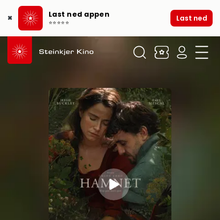
Last ned appen
Last ned
✖
⭐⭐⭐⭐⭐