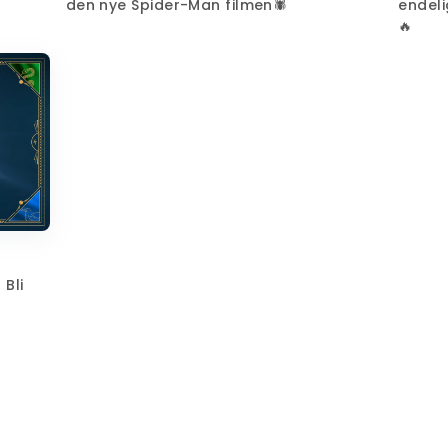
den nye Spider-Man filmen🕷️
endeli
🔥
 Bli