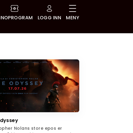
INOPROGRAM
LOGG INN
MENY
Odyssey
opher Nolans store epos er