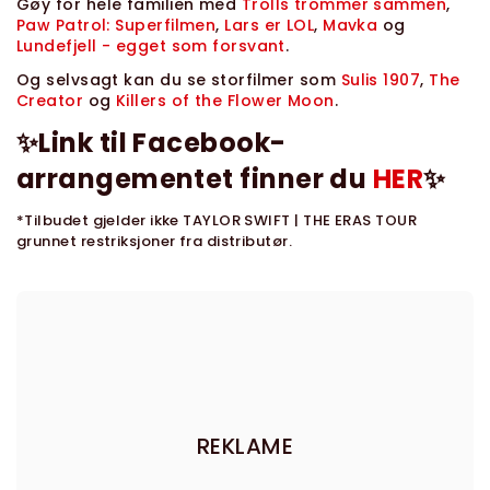
Gøy for hele familien med
Trolls trommer sammen
,
Paw Patrol: Superfilmen
,
Lars er LOL
,
Mavka
og
Lundefjell - egget som forsvant
.
Og selvsagt kan du se storfilmer som
Sulis 1907
,
The
Creator
og
Killers of the Flower Moon
.
✨Link til Facebook-
arrangementet finner du
HER
✨
*Tilbudet gjelder ikke TAYLOR SWIFT | THE ERAS TOUR
grunnet restriksjoner fra distributør.
REKLAME