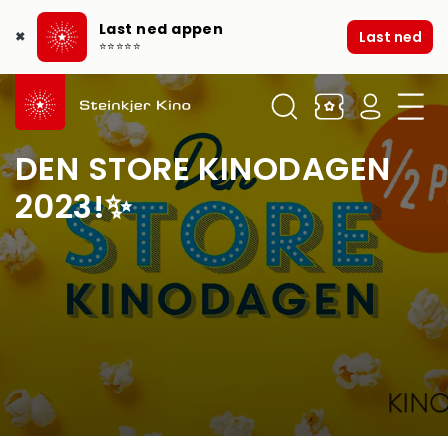
Last ned appen
Last ned
✖
⭐⭐⭐⭐⭐
DEN STORE KINODAGEN
2023!✨